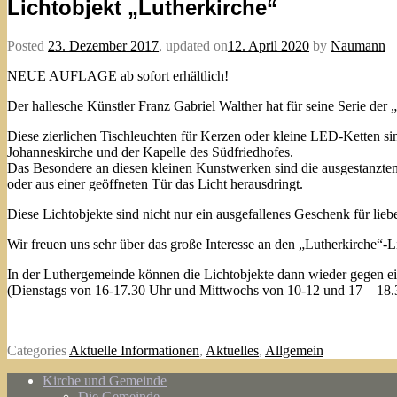
Lichtobjekt „Lutherkirche“
Posted
23. Dezember 2017
,
updated on
12. April 2020
by
Naumann
NEUE AUFLAGE ab sofort erhältlich!
Der hallesche Künstler Franz Gabriel Walther hat für seine Serie der 
Diese zierlichen Tischleuchten für Kerzen oder kleine LED-Ketten si
Johanneskirche und der Kapelle des Südfriedhofes.
Das Besondere an diesen kleinen Kunstwerken sind die ausgestanzten f
oder aus einer geöffneten Tür das Licht herausdringt.
Diese Lichtobjekte sind nicht nur ein ausgefallenes Geschenk für lie
Wir freuen uns sehr über das große Interesse an den „Lutherkirche“-L
In der Luthergemeinde können die Lichtobjekte dann wieder gegen e
(Dienstags von 16-17.30 Uhr und Mittwochs von 10-12 und 17 – 18.
Categories
Aktuelle Informationen
,
Aktuelles
,
Allgemein
Kirche und Gemeinde
Die Gemeinde