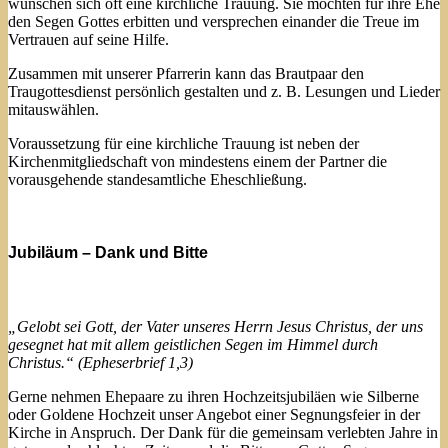
wünschen sich oft eine kirchliche Trauung. Sie möchten für ihre Ehe
den Segen Gottes erbitten und versprechen einander die Treue im
Vertrauen auf seine Hilfe.
Zusammen mit unserer Pfarrerin kann das Brautpaar den
Traugottesdienst persönlich gestalten und z. B. Lesungen und Lieder
mitauswählen.
Voraussetzung für eine kirchliche Trauung ist neben der
Kirchenmitgliedschaft von mindestens einem der Partner die
vorausgehende standesamtliche Eheschließung.
Jubiläum – Dank und Bitte
„Gelobt sei Gott, der Vater unseres Herrn Jesus Christus, der uns
gesegnet hat mit allem geistlichen Segen im Himmel durch
Christus.“ (Epheserbrief 1,3)
Gerne nehmen Ehepaare zu ihren Hochzeitsjubiläen wie Silberne
oder Goldene Hochzeit unser Angebot einer Segnungsfeier in der
Kirche in Anspruch. Der Dank für die gemeinsam verlebten Jahre in