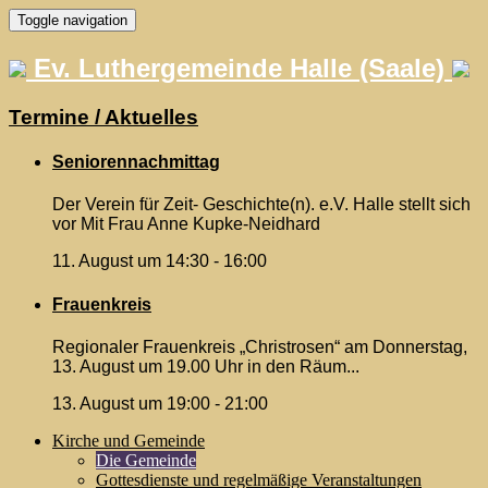
Skip
Toggle navigation
to
content
Ev. Luthergemeinde Halle (Saale)
Termine / Aktuelles
Seniorennachmittag
Der Verein für Zeit- Geschichte(n). e.V. Halle stellt sich
vor Mit Frau Anne Kupke-Neidhard
11. August um 14:30
-
16:00
Frauenkreis
Regionaler Frauenkreis „Christrosen“ am Donnerstag,
13. August um 19.00 Uhr in den Räum...
13. August um 19:00
-
21:00
Kirche und Gemeinde
Die Gemeinde
Gottesdienste und regelmäßige Veranstaltungen