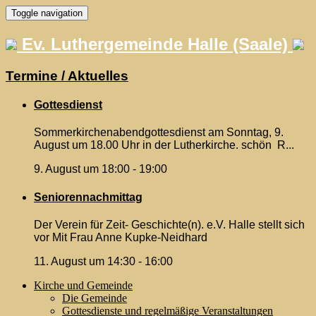
Skip
Toggle navigation
to
content
Ev. Luthergemeinde Halle (Saale)
Termine / Aktuelles
Gottesdienst
Sommerkirchenabendgottesdienst am Sonntag, 9.
August um 18.00 Uhr in der Lutherkirche. schön R...
9. August um 18:00
-
19:00
Seniorennachmittag
Der Verein für Zeit- Geschichte(n). e.V. Halle stellt sich
vor Mit Frau Anne Kupke-Neidhard
11. August um 14:30
-
16:00
Kirche und Gemeinde
Die Gemeinde
Gottesdienste und regelmäßige Veranstaltungen