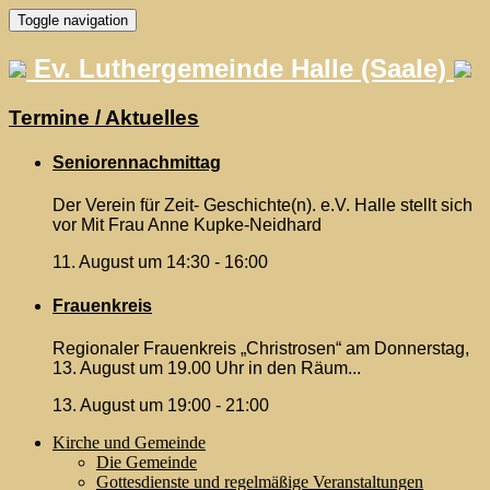
Skip
Toggle navigation
to
content
Ev. Luthergemeinde Halle (Saale)
Termine / Aktuelles
Seniorennachmittag
Der Verein für Zeit- Geschichte(n). e.V. Halle stellt sich
vor Mit Frau Anne Kupke-Neidhard
11. August um 14:30
-
16:00
Frauenkreis
Regionaler Frauenkreis „Christrosen“ am Donnerstag,
13. August um 19.00 Uhr in den Räum...
13. August um 19:00
-
21:00
Kirche und Gemeinde
Die Gemeinde
Gottesdienste und regelmäßige Veranstaltungen