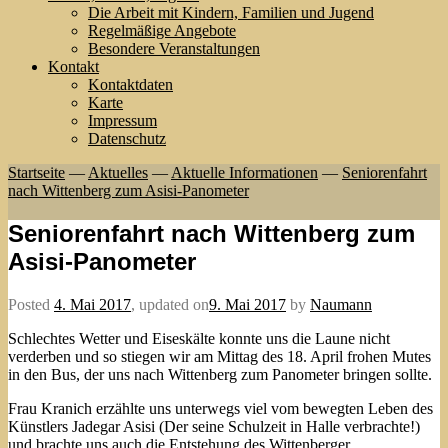
Die Arbeit mit Kindern, Familien und Jugend
Regelmäßige Angebote
Besondere Veranstaltungen
Kontakt
Kontaktdaten
Karte
Impressum
Datenschutz
Startseite
—
Aktuelles
—
Aktuelle Informationen
—
Seniorenfahrt
nach Wittenberg zum Asisi-Panometer
Seniorenfahrt nach Wittenberg zum
Asisi-Panometer
Posted
4. Mai 2017
,
updated on
9. Mai 2017
by
Naumann
Schlechtes Wetter und Eiseskälte konnte uns die Laune nicht
verderben und so stiegen wir am Mittag des 18. April frohen Mutes
in den Bus, der uns nach Wittenberg zum Panometer bringen sollte.
Frau Kranich erzählte uns unterwegs viel vom bewegten Leben des
Künstlers Jadegar Asisi (Der seine Schulzeit in Halle verbrachte!)
und brachte uns auch die Entstehung des Wittenberger