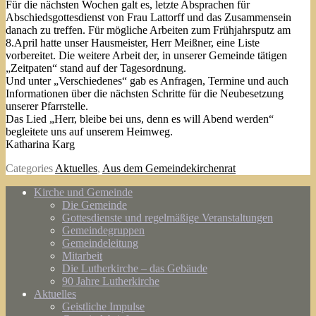
Für die nächsten Wochen galt es, letzte Absprachen für
Abschiedsgottesdienst von Frau Lattorff und das Zusammensein
danach zu treffen. Für mögliche Arbeiten zum Frühjahrsputz am
8.April hatte unser Hausmeister, Herr Meißner, eine Liste
vorbereitet. Die weitere Arbeit der, in unserer Gemeinde tätigen
„Zeitpaten“ stand auf der Tagesordnung.
Und unter „Verschiedenes“ gab es Anfragen, Termine und auch
Informationen über die nächsten Schritte für die Neubesetzung
unserer Pfarrstelle.
Das Lied „Herr, bleibe bei uns, denn es will Abend werden“
begleitete uns auf unserem Heimweg.
Katharina Karg
Categories
Aktuelles
,
Aus dem Gemeindekirchenrat
Kirche und Gemeinde
Die Gemeinde
Gottesdienste und regelmäßige Veranstaltungen
Gemeindegruppen
Gemeindeleitung
Mitarbeit
Die Lutherkirche – das Gebäude
90 Jahre Lutherkirche
Aktuelles
Geistliche Impulse