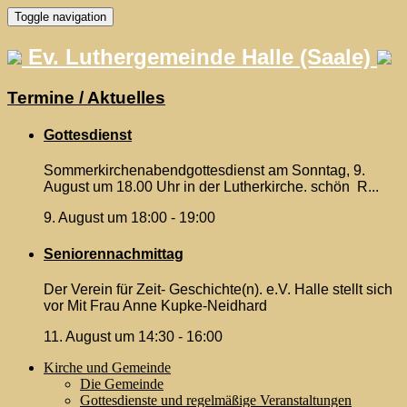
Skip
Toggle navigation
to
content
Ev. Luthergemeinde Halle (Saale)
Termine / Aktuelles
Gottesdienst
Sommerkirchenabendgottesdienst am Sonntag, 9.
August um 18.00 Uhr in der Lutherkirche. schön R...
9. August um 18:00
-
19:00
Seniorennachmittag
Der Verein für Zeit- Geschichte(n). e.V. Halle stellt sich
vor Mit Frau Anne Kupke-Neidhard
11. August um 14:30
-
16:00
Kirche und Gemeinde
Die Gemeinde
Gottesdienste und regelmäßige Veranstaltungen