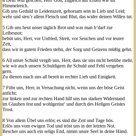
4 Dein Will gescheh, Herr Gott, zugleich auf Erden wie im
Himmelreich.
Gib uns Geduld in Leidenszeit, gehorsam sein in Lieb und Leid;
wehr und steu’r allem Fleisch und Blut, das wider deinen Willen tut.
5 Gib uns heut unser täglich Brot und was man b’darf zur
Leibesnot;
behüt uns, Herr, vor Unfried, Streit, vor Seuchen und vor teurer
Zeit,
dass wir in gutem Frieden stehn, der Sorg und Geizens müßig gehn.
6 All unsre Schuld vergib uns, Herr, dass sie uns nicht betrübe mehr,
wie wir auch unsern Schuldigern ihr Schuld und Fehl vergeben
gern.
Zu dienen mach uns all bereit in rechter Lieb und Einigkeit.
7 Führ uns, Herr, in Versuchung nicht, wenn uns der böse Geist
anficht;
zur linken und zur rechten Hand hilf uns tun starken Widerstand
im Glauben fest und wohlgerüst‘ und durch des Heilgen Geistes
Trost.
8 Von allem Übel uns erlös; es sind die Zeit und Tage bös.
Erlös uns vom ewigen Tod und tröst uns in der letzten Not.
Bescher uns auch ein seligs End, nimm unsre Seel in deine Händ.