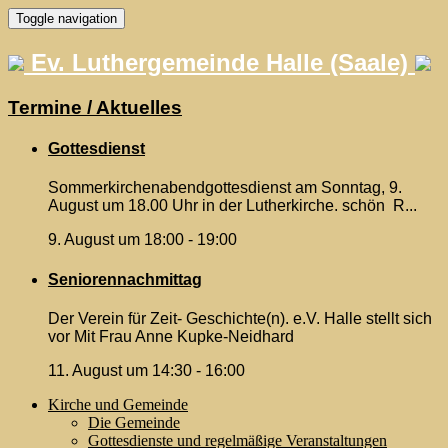
Skip
Toggle navigation
to
content
Ev. Luthergemeinde Halle (Saale)
Termine / Aktuelles
Gottesdienst
Sommerkirchenabendgottesdienst am Sonntag, 9.
August um 18.00 Uhr in der Lutherkirche. schön R...
9. August um 18:00
-
19:00
Seniorennachmittag
Der Verein für Zeit- Geschichte(n). e.V. Halle stellt sich
vor Mit Frau Anne Kupke-Neidhard
11. August um 14:30
-
16:00
Kirche und Gemeinde
Die Gemeinde
Gottesdienste und regelmäßige Veranstaltungen