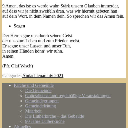
9 Amen, das ist: es werde wahr. Stärk unsern Glauben immerdar,
auf dass wir ja nicht zweifeln dran, was wir hiermit gebeten han
auf dein Wort, in dem Namen dein. So sprechen wir das Amen fein.
Segen
Der Herr segne uns durch seinen Geist
der uns zum Leben und zum Frieden weist.
Er segne unser Lassen und unser Tun,
in seinen Händen könn‘ wir ruhn.
Amen.
(Pfr. Olaf Wisch)
Categories
Andachtenarchiv 2021
Kirche und Gemeinde
Die Gemeinde
Gottesdienste und regelmäßige Veranstaltungen
Gemeindegruppen
Gemeindeleitung
Mitarbeit
Die Lutherkirche – das Gebäude
90 Jahre Lutherkirche
Aktuelles