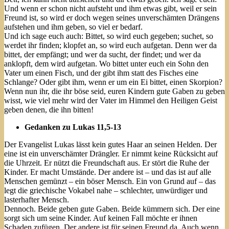
Und wenn er schon nicht aufsteht und ihm etwas gibt, weil er sein
Freund ist, so wird er doch wegen seines unverschämten Drängens
aufstehen und ihm geben, so viel er bedarf.
Und ich sage euch auch: Bittet, so wird euch gegeben; suchet, so
werdet ihr finden; klopfet an, so wird euch aufgetan. Denn wer da
bittet, der empfängt; und wer da sucht, der findet; und wer da
anklopft, dem wird aufgetan. Wo bittet unter euch ein Sohn den
Vater um einen Fisch, und der gibt ihm statt des Fisches eine
Schlange? Oder gibt ihm, wenn er um ein Ei bittet, einen Skorpion?
Wenn nun ihr, die ihr böse seid, euren Kindern gute Gaben zu geben
wisst, wie viel mehr wird der Vater im Himmel den Heiligen Geist
geben denen, die ihn bitten!
Gedanken zu Lukas 11,5-13
Der Evangelist Lukas lässt kein gutes Haar an seinen Helden. Der
eine ist ein unverschämter Drängler. Er nimmt keine Rücksicht auf
die Uhrzeit. Er nützt die Freundschaft aus. Er stört die Ruhe der
Kinder. Er macht Umstände. Der andere ist – und das ist auf alle
Menschen gemünzt – ein böser Mensch. Ein von Grund auf – das
legt die griechische Vokabel nahe – schlechter, unwürdiger und
lasterhafter Mensch.
Dennoch. Beide geben gute Gaben. Beide kümmern sich. Der eine
sorgt sich um seine Kinder. Auf keinen Fall möchte er ihnen
Schaden zufügen. Der andere ist für seinen Freund da. Auch wenn