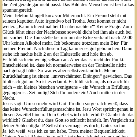
die Zeit gerade gar nicht passt. Das Bild des Menschen ist bei Lukas
spannungsreich.
Mein Telefon klingelt kurz vor Mitternacht. Ein Freund steht mit
seinem kaputten Auto irgendwo bei Trotha. Jetzt kommt er nicht
weiter. „Kann ich erstmal bei Dir übernachten?“ Keine Frage. Zum
Glück fährt einer der Nachtbusse sowohl dicht bei ihm als auch bei
mir vorbei. Die Tankstelle bei mir um die Ecke verkauft nach 22:00
Uhr keinen Alkohol mehr. Ich bekomme trotzdem mein Bier. Für
meinen Freund. Nach diesem Tag kann er es gut gebrauchen. Dann
stehe ich nachts halb 2 an der Haltestelle und hole ihn ab.
Es fühlt sich ein wenig seltsam an. Aber das ist nicht der Punkt.
Entscheidend ist, dass ich normalerweise an der Tankstelle nicht
nachgefragt hätte. So war es aber selbstverständlich. Meine
Zurückhaltung ist einem „unverschämten Drängen“ gewichen. Das
fühlt sich gut an. So ist es erlaubt. Es fühlt sich an, als ob auch für
mich – ein kleines bisschen wenigstens – ein Wunsch in Erfüllung
gegangen ist. Sei mutig! Steh für andere ein! Auch mitten in der
Nacht.
Jesus sagt: Um so mehr wird Gott für dich sorgen. Ich weiß, dass
das keine Wunscherfüllungsmaschine ist. Jesu Wort spricht genau in
diesen Zweifel hinein. Dein Gebet wird nicht erhört? Glaubst du das
wirklich? Glaubst du, dass Gott so schlecht handelt. Im Vergleich zu
deiner Schlechtigkeit? Selbst du vermagst es doch, Gutes zu tun.
Ja, ich weiß, was ich zu tun habe. Trotz meiner Bequemlichkeit.
Meiner Angst. Meiner Vernunft. Trotzdem. Ich gehe raus und tue