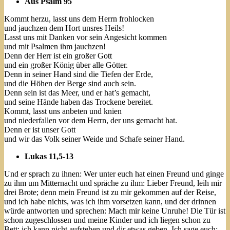
Aus Psalm 95
Kommt herzu, lasst uns dem Herrn frohlocken
und jauchzen dem Hort unsres Heils!
Lasst uns mit Danken vor sein Angesicht kommen
und mit Psalmen ihm jauchzen!
Denn der Herr ist ein großer Gott
und ein großer König über alle Götter.
Denn in seiner Hand sind die Tiefen der Erde,
und die Höhen der Berge sind auch sein.
Denn sein ist das Meer, und er hat’s gemacht,
und seine Hände haben das Trockene bereitet.
Kommt, lasst uns anbeten und knien
und niederfallen vor dem Herrn, der uns gemacht hat.
Denn er ist unser Gott
und wir das Volk seiner Weide und Schafe seiner Hand.
Lukas 11,5-13
Und er sprach zu ihnen: Wer unter euch hat einen Freund und ginge
zu ihm um Mitternacht und spräche zu ihm: Lieber Freund, leih mir
drei Brote; denn mein Freund ist zu mir gekommen auf der Reise,
und ich habe nichts, was ich ihm vorsetzen kann, und der drinnen
würde antworten und sprechen: Mach mir keine Unruhe! Die Tür ist
schon zugeschlossen und meine Kinder und ich liegen schon zu
Bett; ich kann nicht aufstehen und dir etwas geben. Ich sage euch: