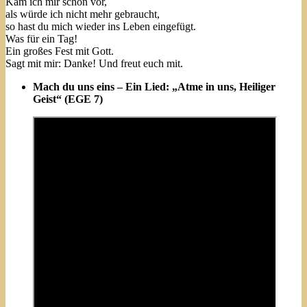
Kam ich mir schon vor,
als würde ich nicht mehr gebraucht,
so hast du mich wieder ins Leben eingefügt.
Was für ein Tag!
Ein großes Fest mit Gott.
Sagt mit mir: Danke! Und freut euch mit.
Mach du uns eins – Ein Lied: „Atme in uns, Heiliger
Geist“ (EGE 7)