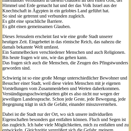
miteinander verbunden in diesem Glauben an den einen Gott, der
Himmel und Erde gemacht hat und der das Volk Israel aus der
Knechtschaft in Ägypten in ein gelobtes Land geführt hat.
So sind sie getrennt und verbunden zugleich.
Es gibt eine sprachliche Barriere.
Es gibt einen gemeinsamen Glauben.
Dieses Jerusalem erscheint fast wie eine große Stadt unserer
heutigen Zeit. Eingebettet in das römische Reich, das nahezu die
damals bekannte Welt umfasst.
Ein Sammelbecken verschiedener Menschen und auch Religionen.
Bis heute fragen wir uns, wie das gehen kann.
Das fragen sich auch die Menschen, die Zeugen des Pfingstwunders
geworden sind.
Schwierig ist so eine große Menge unterschiedlicher Bewohner und
Besucher einer Stadt, weil diese vielen Menschen mit je eigenen
Vorstellungen vom Zusammenleben und Werten daherkommen.
Verständigungsschwierigkeiten gibt es also nicht nur wegen der
jeweiligen Landessprache. Schon jede Geste, jede Bewegung, jede
Begegnung trägt in sich die Gefahr, einander misszuverstehen.
Dabei ist die Stadt nur der Ort, wo sich unsere individuellen
Eigenschaften besonders gut entfalten können. Fluch und Segen ist
das zugleich. Ich habe viele Möglichkeiten, mich zu entfalten und zu
entwickeln. Gleichzeitig vergrößert sich die Gefahr, meinem