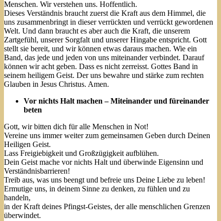
Menschen. Wir verstehen uns. Hoffentlich.
Dieses Verständnis braucht zuerst die Kraft aus dem Himmel, die
uns zusammenbringt in dieser verrückten und verrückt gewordenen
Welt. Und dann braucht es aber auch die Kraft, die unserem
Zartgefühl, unserer Sorgfalt und unserer Hingabe entspricht. Gott
stellt sie bereit, und wir können etwas daraus machen. Wie ein
Band, das jede und jeden von uns miteinander verbindet. Darauf
können wir acht geben. Dass es nicht zerreisst. Gottes Band in
seinem heiligem Geist. Der uns bewahre und stärke zum rechten
Glauben in Jesus Christus. Amen.
Vor nichts Halt machen – Miteinander und füreinander
beten
Gott, wir bitten dich für alle Menschen in Not!
Vereine uns immer weiter zum gemeinsamen Geben durch Deinen
Heiligen Geist.
Lass Freigiebigkeit und Großzügigkeit aufblühen.
Dein Geist mache vor nichts Halt und überwinde Eigensinn und
Verständnisbarrieren!
Treib aus, was uns beengt und befreie uns Deine Liebe zu leben!
Ermutige uns, in deinem Sinne zu denken, zu fühlen und zu
handeln,
in der Kraft deines Pfingst-Geistes, der alle menschlichen Grenzen
überwindet.