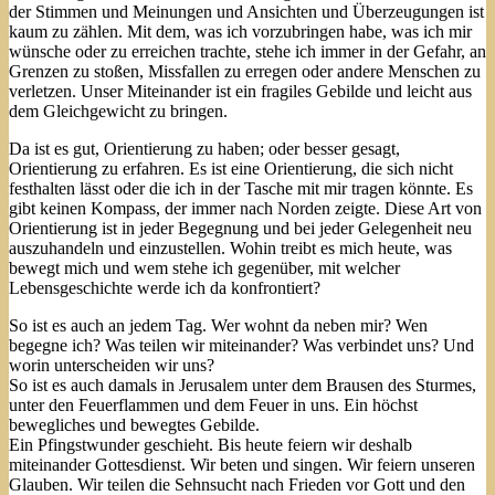
der Stimmen und Meinungen und Ansichten und Überzeugungen ist
kaum zu zählen. Mit dem, was ich vorzubringen habe, was ich mir
wünsche oder zu erreichen trachte, stehe ich immer in der Gefahr, an
Grenzen zu stoßen, Missfallen zu erregen oder andere Menschen zu
verletzen. Unser Miteinander ist ein fragiles Gebilde und leicht aus
dem Gleichgewicht zu bringen.
Da ist es gut, Orientierung zu haben; oder besser gesagt,
Orientierung zu erfahren. Es ist eine Orientierung, die sich nicht
festhalten lässt oder die ich in der Tasche mit mir tragen könnte. Es
gibt keinen Kompass, der immer nach Norden zeigte. Diese Art von
Orientierung ist in jeder Begegnung und bei jeder Gelegenheit neu
auszuhandeln und einzustellen. Wohin treibt es mich heute, was
bewegt mich und wem stehe ich gegenüber, mit welcher
Lebensgeschichte werde ich da konfrontiert?
So ist es auch an jedem Tag. Wer wohnt da neben mir? Wen
begegne ich? Was teilen wir miteinander? Was verbindet uns? Und
worin unterscheiden wir uns?
So ist es auch damals in Jerusalem unter dem Brausen des Sturmes,
unter den Feuerflammen und dem Feuer in uns. Ein höchst
bewegliches und bewegtes Gebilde.
Ein Pfingstwunder geschieht. Bis heute feiern wir deshalb
miteinander Gottesdienst. Wir beten und singen. Wir feiern unseren
Glauben. Wir teilen die Sehnsucht nach Frieden vor Gott und den