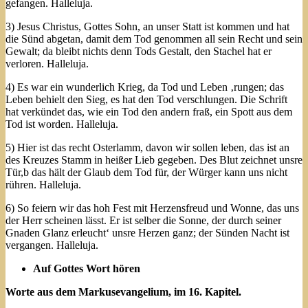
gefangen. Halleluja.
3) Jesus Christus, Gottes Sohn, an unser Statt ist kommen und hat
die Sünd abgetan, damit dem Tod genommen all sein Recht und sein
Gewalt; da bleibt nichts denn Tods Gestalt, den Stachel hat er
verloren. Halleluja.
4) Es war ein wunderlich Krieg, da Tod und Leben ‚rungen; das
Leben behielt den Sieg, es hat den Tod verschlungen. Die Schrift
hat verkündet das, wie ein Tod den andern fraß, ein Spott aus dem
Tod ist worden. Halleluja.
5) Hier ist das recht Osterlamm, davon wir sollen leben, das ist an
des Kreuzes Stamm in heißer Lieb gegeben. Des Blut zeichnet unsre
Tür,b das hält der Glaub dem Tod für, der Würger kann uns nicht
rühren. Halleluja.
6) So feiern wir das hoh Fest mit Herzensfreud und Wonne, das uns
der Herr scheinen lässt. Er ist selber die Sonne, der durch seiner
Gnaden Glanz erleucht‘ unsre Herzen ganz; der Sünden Nacht ist
vergangen. Halleluja.
Auf Gottes Wort hören
Worte aus dem Markusevangelium, im 16. Kapitel.