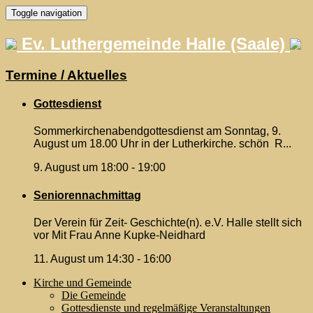
Skip
Toggle navigation
to
content
Ev. Luthergemeinde Halle (Saale)
Termine / Aktuelles
Gottesdienst
Sommerkirchenabendgottesdienst am Sonntag, 9.
August um 18.00 Uhr in der Lutherkirche. schön R...
9. August um 18:00
-
19:00
Seniorennachmittag
Der Verein für Zeit- Geschichte(n). e.V. Halle stellt sich
vor Mit Frau Anne Kupke-Neidhard
11. August um 14:30
-
16:00
Kirche und Gemeinde
Die Gemeinde
Gottesdienste und regelmäßige Veranstaltungen