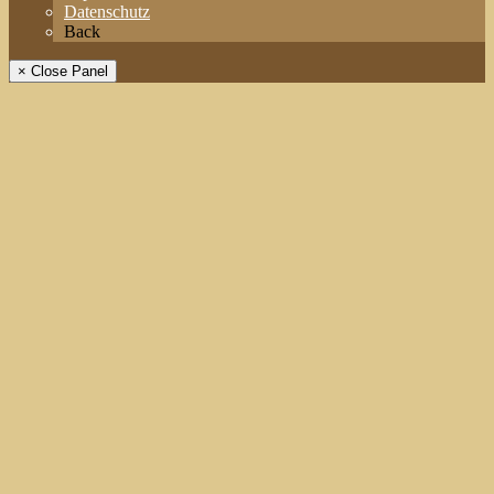
Datenschutz
Back
× Close Panel