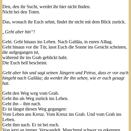
Den, den ihr Sucht, werdet ihr hier nicht finden.
Nicht bei den Toten.
Das, wonach ihr Euch sehnt, findet ihr nicht mit dem Blick zurück.
„Geht aber hin“!
Geht. Geht hinaus ins Leben. Nach Galiläa, in euren Alltag.
Geht hinaus vor die Tür, lasst Euch die Sonne ins Gesicht scheinen,
die aufgegangen ist,
während ihr ins Grab geblickt habt.
Die Euch hell bescheint.
Geht aber hin und sagt seinen Jüngern und Petrus, dass er vor euch
hingeht nach Galiläa; da werdet ihr ihn sehen, wie er euch gesagt
hat.
Geht den Weg weg vom Grab.
Geht ihn als Weg zurück ins Leben.
Geht ihn – ihm nach.
Er ist längst diesen Weg gegangen:
Vom Leben ans Kreuz. Vom Kreuz ins Grab. Und vom Grab ins
Leben.
Geht ihm nach. Er ist bei euch.
Von jetzt an immer. Verwandelt. Manchmal schwer zu erkennen.