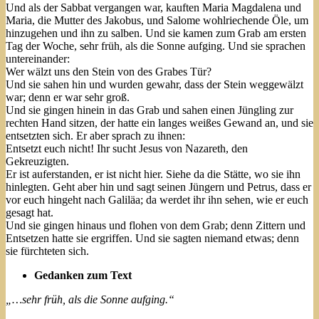
Und als der Sabbat vergangen war, kauften Maria Magdalena und
Maria, die Mutter des Jakobus, und Salome wohlriechende Öle, um
hinzugehen und ihn zu salben. Und sie kamen zum Grab am ersten
Tag der Woche, sehr früh, als die Sonne aufging. Und sie sprachen
untereinander:
Wer wälzt uns den Stein von des Grabes Tür?
Und sie sahen hin und wurden gewahr, dass der Stein weggewälzt
war; denn er war sehr groß.
Und sie gingen hinein in das Grab und sahen einen Jüngling zur
rechten Hand sitzen, der hatte ein langes weißes Gewand an, und sie
entsetzten sich. Er aber sprach zu ihnen:
Entsetzt euch nicht! Ihr sucht Jesus von Nazareth, den
Gekreuzigten.
Er ist auferstanden, er ist nicht hier. Siehe da die Stätte, wo sie ihn
hinlegten. Geht aber hin und sagt seinen Jüngern und Petrus, dass er
vor euch hingeht nach Galiläa; da werdet ihr ihn sehen, wie er euch
gesagt hat.
Und sie gingen hinaus und flohen von dem Grab; denn Zittern und
Entsetzen hatte sie ergriffen. Und sie sagten niemand etwas; denn
sie fürchteten sich.
Gedanken zum Text
„…sehr früh, als die Sonne aufging.“