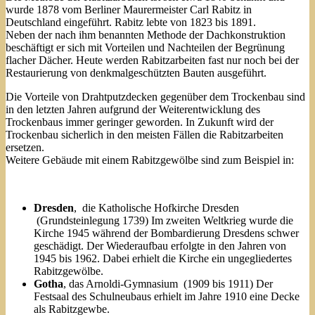
wurde 1878 vom Berliner Maurermeister Carl Rabitz in
Deutschland eingeführt. Rabitz lebte von 1823 bis 1891.
Neben der nach ihm benannten Methode der Dachkonstruktion
beschäftigt er sich mit Vorteilen und Nachteilen der Begrünung
flacher Dächer. Heute werden Rabitzarbeiten fast nur noch bei der
Restaurierung von denkmalgeschützten Bauten ausgeführt.
Die Vorteile von Drahtputzdecken gegenüber dem Trockenbau sind
in den letzten Jahren aufgrund der Weiterentwicklung des
Trockenbaus immer geringer geworden. In Zukunft wird der
Trockenbau sicherlich in den meisten Fällen die Rabitzarbeiten
ersetzen.
Weitere Gebäude mit einem Rabitzgewölbe sind zum Beispiel in:
Dresden
, die Katholische Hofkirche Dresden
(Grundsteinlegung 1739) Im zweiten Weltkrieg wurde die
Kirche 1945 während der Bombardierung Dresdens schwer
geschädigt. Der Wiederaufbau erfolgte in den Jahren von
1945 bis 1962. Dabei erhielt die Kirche ein ungegliedertes
Rabitzgewölbe.
Gotha
, das Arnoldi-Gymnasium (1909 bis 1911) Der
Festsaal des Schulneubaus erhielt im Jahre 1910 eine Decke
als Rabitzgewbe.