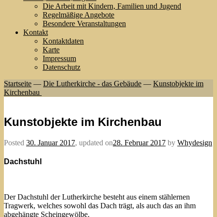
Die Arbeit mit Kindern, Familien und Jugend
Regelmäßige Angebote
Besondere Veranstaltungen
Kontakt
Kontaktdaten
Karte
Impressum
Datenschutz
Startseite
—
Die Lutherkirche - das Gebäude
—
Kunstobjekte im
Kirchenbau
Kunstobjekte im Kirchenbau
Posted
30. Januar 2017
,
updated on
28. Februar 2017
by
Whydesign
Dachstuhl
Der Dachstuhl der Lutherkirche besteht aus einem stählernen
Tragwerk, welches sowohl das Dach trägt, als auch das an ihm
abgehängte Scheingewölbe.