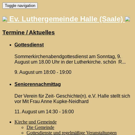
Skip
Toggle navigation
to
content
Ev. Luthergemeinde Halle (Saale)
Termine / Aktuelles
Gottesdienst
Sommerkirchenabendgottesdienst am Sonntag, 9.
August um 18.00 Uhr in der Lutherkirche. schön R...
9. August um 18:00
-
19:00
Seniorennachmittag
Der Verein für Zeit- Geschichte(n). e.V. Halle stellt sich
vor Mit Frau Anne Kupke-Neidhard
11. August um 14:30
-
16:00
Kirche und Gemeinde
Die Gemeinde
Gottesdienste und regelmäßige Veranstaltungen