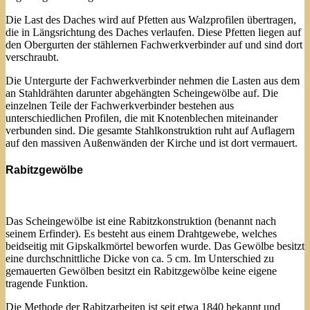
Die Last des Daches wird auf Pfetten aus Walzprofilen übertragen,
die in Längsrichtung des Daches verlaufen. Diese Pfetten liegen auf
den Obergurten der stählernen Fachwerkverbinder auf und sind dort
verschraubt.
Die Untergurte der Fachwerkverbinder nehmen die Lasten aus dem
an Stahldrähten darunter abgehängten Scheingewölbe auf. Die
einzelnen Teile der Fachwerkverbinder bestehen aus
unterschiedlichen Profilen, die mit Knotenblechen miteinander
verbunden sind. Die gesamte Stahlkonstruktion ruht auf Auflagern
auf den massiven Außenwänden der Kirche und ist dort vermauert.
Rabitzgewölbe
Das Scheingewölbe ist eine Rabitzkonstruktion (benannt nach
seinem Erfinder). Es besteht aus einem Drahtgewebe, welches
beidseitig mit Gipskalkmörtel beworfen wurde. Das Gewölbe besitzt
eine durchschnittliche Dicke von ca. 5 cm. Im Unterschied zu
gemauerten Gewölben besitzt ein Rabitzgewölbe keine eigene
tragende Funktion.
Die Methode der Rabitzarbeiten ist seit etwa 1840 bekannt und