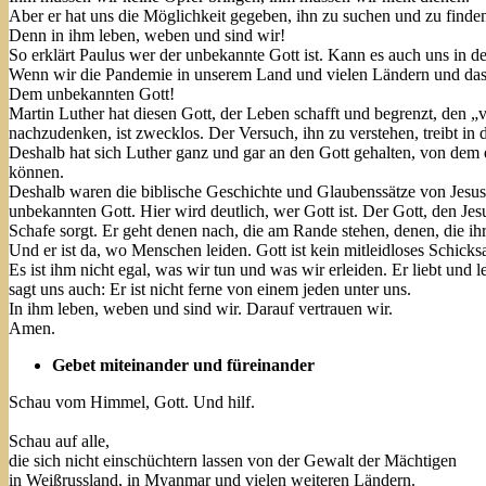
Aber er hat uns die Möglichkeit gegeben, ihn zu suchen und zu finde
Denn in ihm leben, weben und sind wir!
So erklärt Paulus wer der unbekannte Gott ist. Kann es auch uns in 
Wenn wir die Pandemie in unserem Land und vielen Ländern und da
Dem unbekannten Gott!
Martin Luther hat diesen Gott, der Leben schafft und begrenzt, den „
nachzudenken, ist zwecklos. Der Versuch, ihn zu verstehen, treibt in 
Deshalb hat sich Luther ganz und gar an den Gott gehalten, von dem 
können.
Deshalb waren die biblische Geschichte und Glaubenssätze von Jesus 
unbekannten Gott. Hier wird deutlich, wer Gott ist. Der Gott, den Jesus
Schafe sorgt. Er geht denen nach, die am Rande stehen, denen, die ihr
Und er ist da, wo Menschen leiden. Gott ist kein mitleidloses Schicksa
Es ist ihm nicht egal, was wir tun und was wir erleiden. Er liebt und
sagt uns auch: Er ist nicht ferne von einem jeden unter uns.
In ihm leben, weben und sind wir. Darauf vertrauen wir.
Amen.
Gebet miteinander und füreinander
Schau vom Himmel, Gott. Und hilf.
Schau auf alle,
die sich nicht einschüchtern lassen von der Gewalt der Mächtigen
in Weißrussland, in Myanmar und vielen weiteren Ländern.