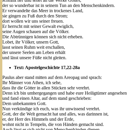
Kommt her und sehet an die Werke Gottes,
der so wunderbar ist in seinem Tun an den Menschenkindern.
Er verwandelte das Meer in trockenes Land,
sie gingen zu Fuß durch den Strom;
dort wollen wir uns seiner freuen.
Er herrscht mit seiner Gewalt ewiglich,
seine Augen schauen auf die Völker.
Die Abtrünnigen können sich nicht erheben.
Lobet, ihr Völker, unsern Gott,
lasst seinen Ruhm weit erschallen,
der unsere Seelen am Leben erhält
und lässt unsere Füße nicht gleiten.
Text: Apostelgeschichte 17,22-28a
Paulus aber stand mitten auf dem Areopag und sprach:
Ihr Männer von Athen, ich sehe,
dass ihr die Götter in allen Stücken sehr verehrt.
Denn ich bin umhergegangen und habe eure Heiligtümer angesehen
und fand einen Altar, auf dem stand geschrieben:
Dem unbekannten Gott.
Nun verkündige ich euch, was ihr unwissend verehrt.
Gott, der die Welt gemacht hat und alles, was darinnen ist,
er, der Herr des Himmels und der Erde,
wohnt nicht in Tempeln, die von Händen gemacht sind.
Auch lässt er sich nicht von Menschenhänden dienen