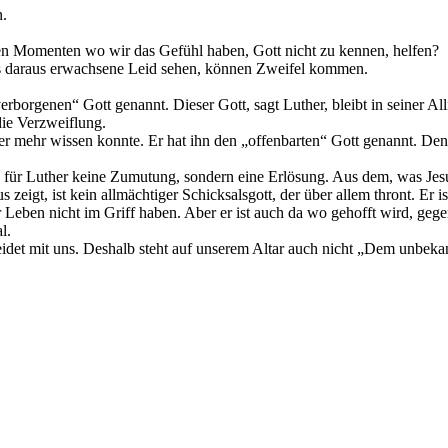
n.
den Momenten wo wir das Gefühl haben, Gott nicht zu kennen, helfen?
s daraus erwachsene Leid sehen, können Zweifel kommen.
verborgenen“ Gott genannt. Dieser Gott, sagt Luther, bleibt in seiner A
die Verzweiflung.
er mehr wissen konnte. Er hat ihn den „offenbarten“ Gott genannt. De
für Luther keine Zumutung, sondern eine Erlösung. Aus dem, was Jesus 
 zeigt, ist kein allmächtiger Schicksalsgott, der über allem thront. Er is
 Leben nicht im Griff haben. Aber er ist auch da wo gehofft wird, gege
l.
 leidet mit uns. Deshalb steht auf unserem Altar auch nicht „Dem unbeka