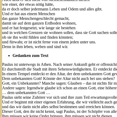
wie einer, der etwas nötig hätte,
da er doch selber jedermann Leben und Odem und alles gibt.
Und er hat aus einem Menschen
das ganze Menschengeschlecht gemacht,
damit sie auf dem ganzen Erdboden wohnen,
und er hat festgesetzt, wie lange sie bestehen
und in welchen Grenzen sie wohnen sollen, dass sie Gott suchen soll
ob sie ihn wohl fühlen und finden könnten;
und fürwahr, er ist nicht ferne von einem jeden unter uns.
Denn in ihm leben, weben und sind wir.
Gedanken zum Text
Paulus ist unterwegs in Athen. Nach seiner Ankunft geht er offensich
Er durchstreift die Stadt mit ihren Sehenswürdigkeiten. Er entdeckt d
In einem Tempel entdeckt er den Altar, der dem unbekannten Gott ge
Dem unbekannten Gott! Könnte der Altar nicht auch bei uns stehen?
Gott, ein Unbekannter? Manche sagen: Glauben – das ist nichts für mi
Andere sagen: Irgendwie glaube ich schon an einen Gott, eine höhere
… dem unbekannten Gott …
Paulus sieht seine Zuhörer vor sich und ihre zum Teil erwartungsvollen
Und er beginnt mit einer eigenen Erfahrung, die wir vielleicht auch 
und das wir darin nicht alles selbst bestimmen und erreichen können.
Dieser Gott, den ihr nicht kennt, sagt Paulus, ist der Schöpfer von al
Ihm müssen wir keine Opfer bringen, ihm müssen wir nicht dienen.