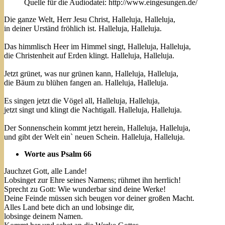
Quelle für die Audiodatei: http://www.eingesungen.de/
Die ganze Welt, Herr Jesu Christ, Halleluja, Halleluja,
in deiner Urständ fröhlich ist. Halleluja, Halleluja.
Das himmlisch Heer im Himmel singt, Halleluja, Halleluja,
die Christenheit auf Erden klingt. Halleluja, Halleluja.
Jetzt grünet, was nur grünen kann, Halleluja, Halleluja,
die Bäum zu blühen fangen an. Halleluja, Halleluja.
Es singen jetzt die Vögel all, Halleluja, Halleluja,
jetzt singt und klingt die Nachtigall. Halleluja, Halleluja.
Der Sonnenschein kommt jetzt herein, Halleluja, Halleluja,
und gibt der Welt ein` neuen Schein. Halleluja, Halleluja.
Worte aus Psalm 66
Jauchzet Gott, alle Lande!
Lobsinget zur Ehre seines Namens; rühmet ihn herrlich!
Sprecht zu Gott: Wie wunderbar sind deine Werke!
Deine Feinde müssen sich beugen vor deiner großen Macht.
Alles Land bete dich an und lobsinge dir,
lobsinge deinem Namen.