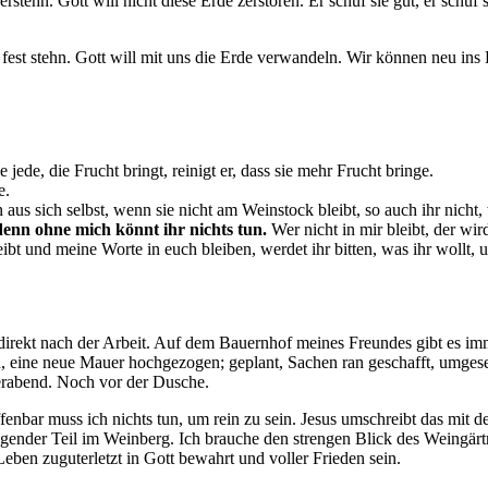
tehn. Gott will nicht diese Erde zerstören. Er schuf sie gut, er schuf si
 fest stehn. Gott will mit uns die Erde verwandeln. Wir können neu in
jede, die Frucht bringt, reinigt er, dass sie mehr Frucht bringe.
e.
aus sich selbst, wenn sie nicht am Weinstock bleibt, so auch ihr nicht, 
 denn ohne mich könnt ihr nichts tun.
Wer nicht in mir bleibt, der w
eibt und meine Worte in euch bleiben, werdet ihr bitten, was ihr wollt, 
direkt nach der Arbeit. Auf dem Bauernhof meines Freundes gibt es im
n, eine neue Mauer hochgezogen; geplant, Sachen ran geschafft, umges
ierabend. Noch vor der Dusche.
fenbar muss ich nichts tun, um rein zu sein. Jesus umschreibt das mit de
gender Teil im Weinberg. Ich brauche den strengen Blick des Weingärtne
 Leben zuguterletzt in Gott bewahrt und voller Frieden sein.