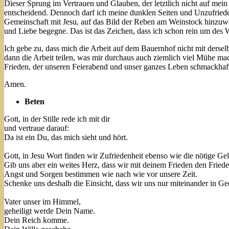
Dieser Sprung im Vertrauen und Glauben, der letztlich nicht auf mein 
entscheidend. Dennoch darf ich meine dunklen Seiten und Unzufriedenh
Gemeinschaft mit Jesu, auf das Bild der Reben am Weinstock hinzuwei
und Liebe begegne. Das ist das Zeichen, dass ich schon rein um des 
Ich gebe zu, dass mich die Arbeit auf dem Bauernhof nicht mit derse
dann die Arbeit teilen, was mir durchaus auch ziemlich viel Mühe mac
Frieden, der unseren Feierabend und unser ganzes Leben schmackhaft
Amen.
Beten
Gott, in der Stille rede ich mit dir
und vertraue darauf:
Da ist ein Du, das mich sieht und hört.
Gott, in Jesu Wort finden wir Zufriedenheit ebenso wie die nötige Ge
Gib uns aber ein weites Herz, dass wir mit deinem Frieden den Fried
Angst und Sorgen bestimmen wie nach wie vor unsere Zeit.
Schenke uns deshalb die Einsicht, dass wir uns nur miteinander in 
Vater unser im Himmel,
geheiligt werde Dein Name.
Dein Reich komme.