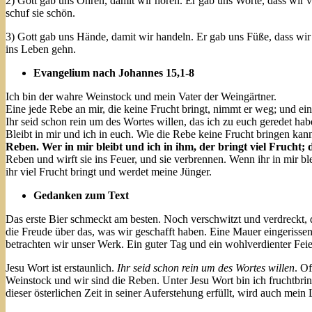
2) Gott gab uns Ohren, damit wir hören. Er gab uns Worte, dass wir vers
schuf sie schön.
3) Gott gab uns Hände, damit wir handeln. Er gab uns Füße, dass wir
ins Leben gehn.
Evangelium nach Johannes 15,1-8
Ich bin der wahre Weinstock und mein Vater der Weingärtner.
Eine jede Rebe an mir, die keine Frucht bringt, nimmt er weg; und eine 
Ihr seid schon rein um des Wortes willen, das ich zu euch geredet hab
Bleibt in mir und ich in euch. Wie die Rebe keine Frucht bringen kann 
Reben. Wer in mir bleibt und ich in ihm, der bringt viel Frucht;
Reben und wirft sie ins Feuer, und sie verbrennen. Wenn ihr in mir bl
ihr viel Frucht bringt und werdet meine Jünger.
Gedanken zum Text
Das erste Bier schmeckt am besten. Noch verschwitzt und verdreckt, 
die Freude über das, was wir geschafft haben. Eine Mauer eingerisse
betrachten wir unser Werk. Ein guter Tag und ein wohlverdienter Fe
Jesu Wort ist erstaunlich.
Ihr seid schon rein um des Wortes willen
. Of
Weinstock und wir sind die Reben. Unter Jesu Wort bin ich fruchtbrin
dieser österlichen Zeit in seiner Auferstehung erfüllt, wird auch mein