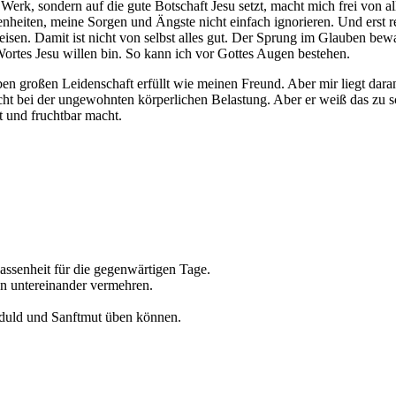
Werk, sondern auf die gute Botschaft Jesu setzt, macht mich frei von a
eiten, meine Sorgen und Ängste nicht einfach ignorieren. Und erst rech
sen. Damit ist nicht von selbst alles gut. Der Sprung im Glauben bew
Wortes Jesu willen bin. So kann ich vor Gottes Augen bestehen.
lben großen Leidenschaft erfüllt wie meinen Freund. Aber mir liegt da
ht bei der ungewohnten körperlichen Belastung. Aber er weiß das zu sc
 und fruchtbar macht.
lassenheit für die gegenwärtigen Tage.
en untereinander vermehren.
Geduld und Sanftmut üben können.