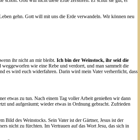
e schön. Gott will nicht diese Erde zerstören. Er schuf sie gut, er
s Leben gehn. Gott will mit uns die Erde verwandeln. Wir können neu
wenn ihr nicht an mir bleibt.
Ich bin der Weinstock, ihr seid die
ird weggeworfen wie eine Rebe und verdorrt, und man sammelt die
und es wird euch widerfahren. Darin wird mein Vater verherrlicht, dass
mer etwas zu tun. Nach einem Tag voller Arbeit genießen wir dann
etzt und aufgeräumt; wieder etwas in Ordnung gebracht. Zufrieden
m Bild des Weinstocks. Sein Vater ist der Gärtner, Jesus ist der
rs nicht zu fürchten. Im Vertrauen auf das Wort Jesu, das sich in