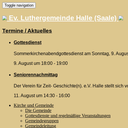
Skip
Toggle navigation
to
content
Ev. Luthergemeinde Halle (Saale)
Termine / Aktuelles
Gottesdienst
Sommerkirchenabendgottesdienst am Sonntag, 9. August 
9. August um 18:00
-
19:00
Seniorennachmittag
Der Verein für Zeit- Geschichte(n). e.V. Halle stellt sic
11. August um 14:30
-
16:00
Kirche und Gemeinde
Die Gemeinde
Gottesdienste und regelmäßige Veranstaltungen
Gemeindegruppen
Gemeindeleitung