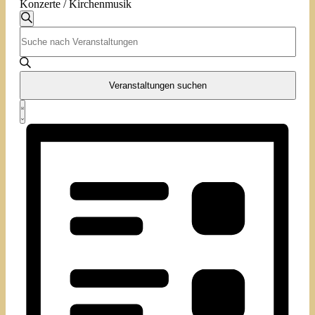
Konzerte / Kirchenmusik
Veranstaltungen
Veranstaltungen
Suche
Bitte
Suche
Schlüsselwort
und
eingeben.
Suche
Ansichten,
nach
Veranstaltungen suchen
Navigation
Veranstaltungen
Veranstaltung
Schlüsselwort.
Liste
Ansichten-
Navigation