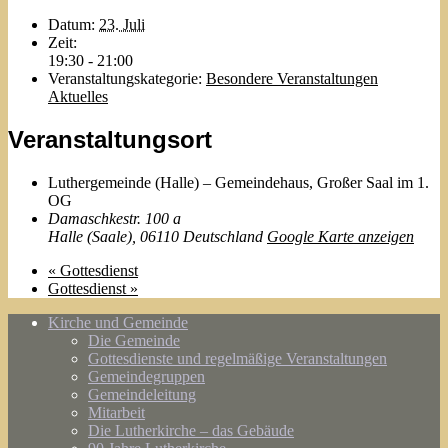
Datum:
23. Juli
Zeit:
19:30 - 21:00
Veranstaltungskategorie:
Besondere Veranstaltungen
Aktuelles
Veranstaltungsort
Luthergemeinde (Halle) – Gemeindehaus, Großer Saal im 1.
OG
Damaschkestr. 100 a
Halle (Saale)
,
06110
Deutschland
Google Karte anzeigen
«
Gottesdienst
Gottesdienst
»
Kirche und Gemeinde
Die Gemeinde
Gottesdienste und regelmäßige Veranstaltungen
Gemeindegruppen
Gemeindeleitung
Mitarbeit
Die Lutherkirche – das Gebäude