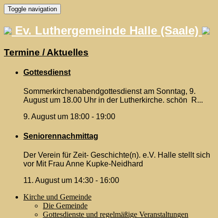
Skip
Toggle navigation
to
content
Ev. Luthergemeinde Halle (Saale)
Termine / Aktuelles
Gottesdienst
Sommerkirchenabendgottesdienst am Sonntag, 9.
August um 18.00 Uhr in der Lutherkirche. schön R...
9. August um 18:00
-
19:00
Seniorennachmittag
Der Verein für Zeit- Geschichte(n). e.V. Halle stellt sich
vor Mit Frau Anne Kupke-Neidhard
11. August um 14:30
-
16:00
Kirche und Gemeinde
Die Gemeinde
Gottesdienste und regelmäßige Veranstaltungen