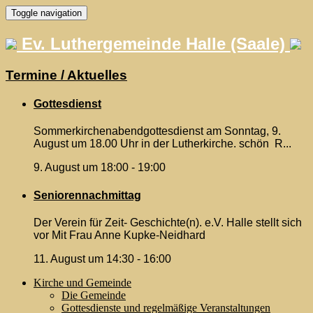
Skip
Toggle navigation
to
content
Ev. Luthergemeinde Halle (Saale)
Termine / Aktuelles
Gottesdienst
Sommerkirchenabendgottesdienst am Sonntag, 9.
August um 18.00 Uhr in der Lutherkirche. schön R...
9. August um 18:00
-
19:00
Seniorennachmittag
Der Verein für Zeit- Geschichte(n). e.V. Halle stellt sich
vor Mit Frau Anne Kupke-Neidhard
11. August um 14:30
-
16:00
Kirche und Gemeinde
Die Gemeinde
Gottesdienste und regelmäßige Veranstaltungen