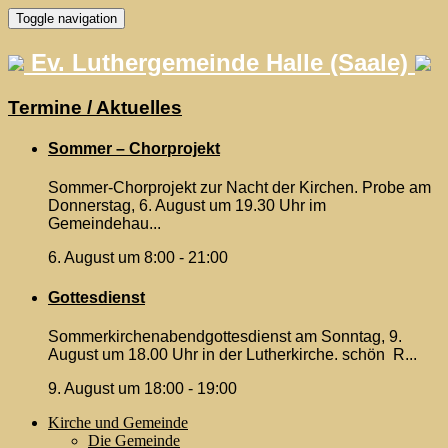
Skip
Toggle navigation
to
content
Ev. Luthergemeinde Halle (Saale)
Termine / Aktuelles
Sommer – Chorprojekt
Sommer-Chorprojekt zur Nacht der Kirchen. Probe am
Donnerstag, 6. August um 19.30 Uhr im
Gemeindehau...
6. August um 8:00
-
21:00
Gottesdienst
Sommerkirchenabendgottesdienst am Sonntag, 9.
August um 18.00 Uhr in der Lutherkirche. schön R...
9. August um 18:00
-
19:00
Kirche und Gemeinde
Die Gemeinde