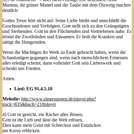
Mariens, ihr grüner Mantel und die Taube mit dem Ölzweig machen
deutlich:
Gottes Treue hört nicht auf. Seine Liebe bleibt und umschließt die
Geschundenen und Verfolgten. Gott stellt sich zu den Geängstigten
und Sterbenden. Gott ist den Flüchtenden und Vertriebenen nahe. Er
tröstet die Zweifelnden und Einsamen. Er heilt die Kranken und
sättigt die Hungernden.
Wenn die Mächtigen ihr Werk zu Ende gebracht haben, wenn die
Schaulustigen gegangen sind, wenn nach menschlichem Ermessen
alles erledigt scheint, dann vollendet Gott sein Liebeswerk und
schenkt uns Frieden.
Amen.
Lied: EG 91,4.5.10
Melodie:
http://www.eingesungen.de/player.php?
track=835&buch=21#player
4) Gott ist gerecht, ein Rächer alles Bösen;
Gott ist die Lieb und lässt die Welt erlösen.
Dies kann mein Geist mit Schrecken und Entzücken
am Kreuz erblicken.