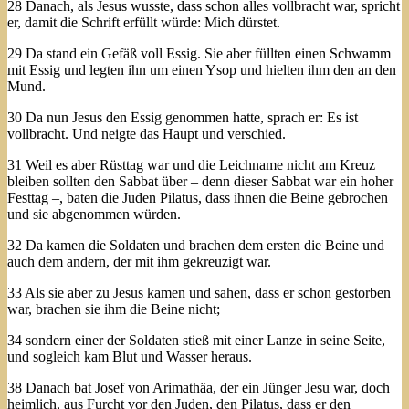
28 Danach, als Jesus wusste, dass schon alles vollbracht war, spricht
er, damit die Schrift erfüllt würde: Mich dürstet.
29 Da stand ein Gefäß voll Essig. Sie aber füllten einen Schwamm
mit Essig und legten ihn um einen Ysop und hielten ihm den an den
Mund.
30 Da nun Jesus den Essig genommen hatte, sprach er: Es ist
vollbracht. Und neigte das Haupt und verschied.
31 Weil es aber Rüsttag war und die Leichname nicht am Kreuz
bleiben sollten den Sabbat über – denn dieser Sabbat war ein hoher
Festtag –, baten die Juden Pilatus, dass ihnen die Beine gebrochen
und sie abgenommen würden.
32 Da kamen die Soldaten und brachen dem ersten die Beine und
auch dem andern, der mit ihm gekreuzigt war.
33 Als sie aber zu Jesus kamen und sahen, dass er schon gestorben
war, brachen sie ihm die Beine nicht;
34 sondern einer der Soldaten stieß mit einer Lanze in seine Seite,
und sogleich kam Blut und Wasser heraus.
38 Danach bat Josef von Arimathäa, der ein Jünger Jesu war, doch
heimlich, aus Furcht vor den Juden, den Pilatus, dass er den