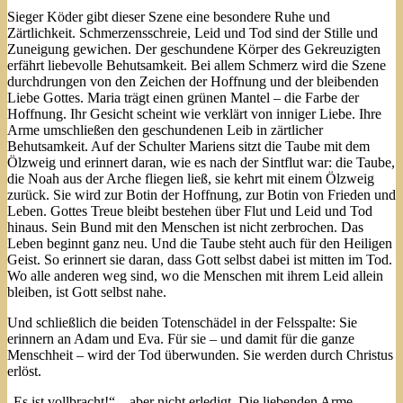
Sieger Köder gibt dieser Szene eine besondere Ruhe und
Zärtlichkeit. Schmerzensschreie, Leid und Tod sind der Stille und
Zuneigung gewichen. Der geschundene Körper des Gekreuzigten
erfährt liebevolle Behutsamkeit. Bei allem Schmerz wird die Szene
durchdrungen von den Zeichen der Hoffnung und der bleibenden
Liebe Gottes. Maria trägt einen grünen Mantel – die Farbe der
Hoffnung. Ihr Gesicht scheint wie verklärt von inniger Liebe. Ihre
Arme umschließen den geschundenen Leib in zärtlicher
Behutsamkeit. Auf der Schulter Mariens sitzt die Taube mit dem
Ölzweig und erinnert daran, wie es nach der Sintflut war: die Taube,
die Noah aus der Arche fliegen ließ, sie kehrt mit einem Ölzweig
zurück. Sie wird zur Botin der Hoffnung, zur Botin von Frieden und
Leben. Gottes Treue bleibt bestehen über Flut und Leid und Tod
hinaus. Sein Bund mit den Menschen ist nicht zerbrochen. Das
Leben beginnt ganz neu. Und die Taube steht auch für den Heiligen
Geist. So erinnert sie daran, dass Gott selbst dabei ist mitten im Tod.
Wo alle anderen weg sind, wo die Menschen mit ihrem Leid allein
bleiben, ist Gott selbst nahe.
Und schließlich die beiden Totenschädel in der Felsspalte: Sie
erinnern an Adam und Eva. Für sie – und damit für die ganze
Menschheit – wird der Tod überwunden. Sie werden durch Christus
erlöst.
„Es ist vollbracht!“ – aber nicht erledigt. Die liebenden Arme