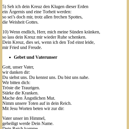
5) Seh ich dein Kreuz den Klugen dieser Erden
ein Ärgernis und eine Torheit werden:
so sei’s doch mir, trotz allen frechen Spottes,
die Weisheit Gottes.
10) Wenn endlich, Herr, mich meine Sünden kränken,
so lass dein Kreuz mir wieder Ruhe schenken.
Dein Kreuz, dies sei, wenn ich den Tod einst leide,
mir Fried und Freude.
Gebet und Vaterunser
Gott, unser Vater,
wir danken dir:
Du siehst uns. Du kennst uns. Du bist uns nahe.
Wir bitten dich:
Tröste die Traurigen.
Stärke die Kranken.
Mache den Ängstlichen Mut.
Nimm unsere Toten auf in dein Reich.
Mit Jesu Worten beten wir zur dir:
Vater unser im Himmel,
geheiligt werde Dein Name.
Dein Reich komme.