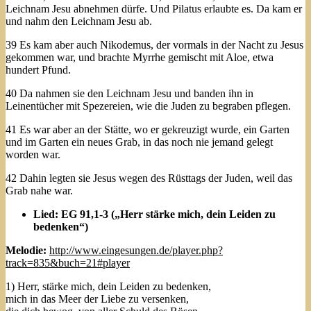
Leichnam Jesu abnehmen dürfe. Und Pilatus erlaubte es. Da kam er
und nahm den Leichnam Jesu ab.
39 Es kam aber auch Nikodemus, der vormals in der Nacht zu Jesus
gekommen war, und brachte Myrrhe gemischt mit Aloe, etwa
hundert Pfund.
40 Da nahmen sie den Leichnam Jesu und banden ihn in
Leinentücher mit Spezereien, wie die Juden zu begraben pflegen.
41 Es war aber an der Stätte, wo er gekreuzigt wurde, ein Garten
und im Garten ein neues Grab, in das noch nie jemand gelegt
worden war.
42 Dahin legten sie Jesus wegen des Rüsttags der Juden, weil das
Grab nahe war.
Lied: EG 91,1-3 („Herr stärke mich, dein Leiden zu
bedenken“)
Melodie:
http://www.eingesungen.de/player.php?
track=835&buch=21#player
1) Herr, stärke mich, dein Leiden zu bedenken,
mich in das Meer der Liebe zu versenken,