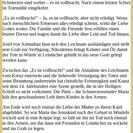
Schmerzen sind vorbei – es ist vollbracht. Nach einem letzten Schrei
ist Totenstille eingekehrt.
„Es ist vollbracht!“ – Ja, es ist vollbracht, aber nicht erledigt. Wenn
nach menschlichem Ermessen alles erledigt scheint, wirkt die Liebe
Gottes weiter. Die Familie und die Freunde Jesu erfüllen einen
letzten Dienst und tragen damit die Liebe über Leid und Tod hinaus.
Josef von Arimathäa lässt sich den Leichnam aushändigen und stellt
sein Grab zur Verfügung. Nikodemus bringt Kräuter und Öl, damit
der Tote in Würde in Leintücher gehüllt in das neue Grab gelegt
werden kann.
Zwischen das „Es ist vollbracht!“ und die Abnahme des Leichnams
vom Kreuz einerseits und die liebevolle Ver­sorgung des Toten und
seine Bestattung andererseits hat christliche Frömmigkeit und Kunst
seit dem 14. Jahrhundert eine Szene gestellt, die in der Heiligen
Schrift so nicht vorkommt: Die Pietà – die Schmerzensmutter Maria
hält den geschundenen Leib ihres Kindes in den Armen.
Am Ende wird noch einmal die Liebe der Mutter zu ihrem Kind
abgebildet. So wie Maria das Jesuskind nach der Geburt in Windeln
wickelt und in eine Krippe legt, so hält sie ihn im Tod noch einmal
in den Armen, um ihn dann mit Freunden in Leintücher zu wickeln
und ins Grab zu legen.