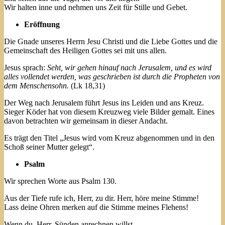
Wir halten inne und nehmen uns Zeit für Stille und Gebet.
Eröffnung
Die Gnade unseres Herrn Jesu Christi und die Liebe Gottes und die
Gemeinschaft des Heiligen Gottes sei mit uns allen.
Jesus sprach:
Seht, wir gehen hinauf nach Jerusalem, und es wird
alles vollendet werden, was geschrieben ist durch die Propheten von
dem Menschensohn.
(Lk 18,31)
Der Weg nach Jerusalem führt Jesus ins Leiden und ans Kreuz.
Sieger Köder hat von diesem Kreuzweg viele Bilder gemalt. Eines
davon betrachten wir gemeinsam in dieser Andacht.
Es trägt den Titel „Jesus wird vom Kreuz abgenommen und in den
Schoß seiner Mutter gelegt“.
Psalm
Wir sprechen Worte aus Psalm 130.
Aus der Tiefe rufe ich, Herr, zu dir. Herr, höre meine Stimme!
Lass deine Ohren merken auf die Stimme meines Flehens!
Wenn du, Herr, Sünden anrechnen willst –