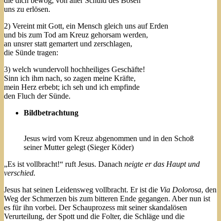
die dich bewog, von aller Schuld des Bösen
uns zu erlösen.
2) Vereint mit Gott, ein Mensch gleich uns auf Erden
und bis zum Tod am Kreuz gehorsam werden,
an unsrer statt gemartert und zerschlagen,
die Sünde tragen:
3) welch wundervoll hochheiliges Geschäfte!
Sinn ich ihm nach, so zagen meine Kräfte,
mein Herz erbebt; ich seh und ich empfinde
den Fluch der Sünde.
Bildbetrachtung
Jesus wird vom Kreuz abgenommen und in den Schoß
seiner Mutter gelegt (Sieger Köder)
„Es ist vollbracht!“ ruft Jesus. Danach
neigte er das Haupt und
verschied.
Jesus hat seinen Leidensweg vollbracht. Er ist die
Via Dolorosa
, den
Weg der Schmerzen bis zum bitteren Ende gegangen. Aber nun ist
es für ihn vorbei. Der Schauprozess mit seiner skandalösen
Verurteilung, der Spott und die Folter, die Schläge und die