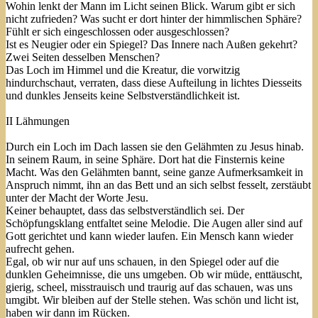
Wohin lenkt der Mann im Licht seinen Blick. Warum gibt er sich
nicht zufrieden? Was sucht er dort hinter der himmlischen Sphäre?
Fühlt er sich eingeschlossen oder ausgeschlossen?
Ist es Neugier oder ein Spiegel? Das Innere nach Außen gekehrt?
Zwei Seiten desselben Menschen?
Das Loch im Himmel und die Kreatur, die vorwitzig
hindurchschaut, verraten, dass diese Aufteilung in lichtes Diesseits
und dunkles Jenseits keine Selbstverständlichkeit ist.
II Lähmungen
Durch ein Loch im Dach lassen sie den Gelähmten zu Jesus hinab.
In seinem Raum, in seine Sphäre. Dort hat die Finsternis keine
Macht. Was den Gelähmten bannt, seine ganze Aufmerksamkeit in
Anspruch nimmt, ihn an das Bett und an sich selbst fesselt, zerstäubt
unter der Macht der Worte Jesu.
Keiner behauptet, dass das selbstverständlich sei. Der
Schöpfungsklang entfaltet seine Melodie. Die Augen aller sind auf
Gott gerichtet und kann wieder laufen. Ein Mensch kann wieder
aufrecht gehen.
Egal, ob wir nur auf uns schauen, in den Spiegel oder auf die
dunklen Geheimnisse, die uns umgeben. Ob wir müde, enttäuscht,
gierig, scheel, misstrauisch und traurig auf das schauen, was uns
umgibt. Wir bleiben auf der Stelle stehen. Was schön und licht ist,
haben wir dann im Rücken.