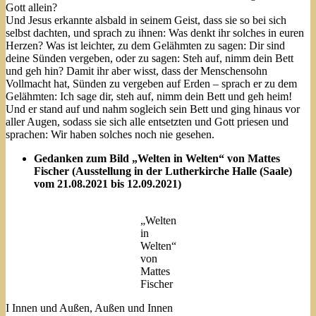
Gott allein?
Und Jesus erkannte alsbald in seinem Geist, dass sie so bei sich
selbst dachten, und sprach zu ihnen: Was denkt ihr solches in euren
Herzen? Was ist leichter, zu dem Gelähmten zu sagen: Dir sind
deine Sünden vergeben, oder zu sagen: Steh auf, nimm dein Bett
und geh hin? Damit ihr aber wisst, dass der Menschensohn
Vollmacht hat, Sünden zu vergeben auf Erden – sprach er zu dem
Gelähmten: Ich sage dir, steh auf, nimm dein Bett und geh heim!
Und er stand auf und nahm sogleich sein Bett und ging hinaus vor
aller Augen, sodass sie sich alle entsetzten und Gott priesen und
sprachen: Wir haben solches noch nie gesehen.
Gedanken zum Bild „Welten in Welten“ von Mattes
Fischer (Ausstellung in der Lutherkirche Halle (Saale)
vom 21.08.2021 bis 12.09.2021)
„Welten
in
Welten“
von
Mattes
Fischer
I Innen und Außen, Außen und Innen