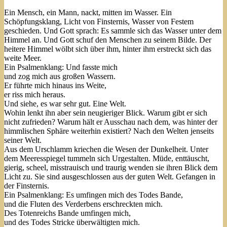
Ein Mensch, ein Mann, nackt, mitten im Wasser. Ein
Schöpfungsklang, Licht von Finsternis, Wasser von Festem
geschieden. Und Gott sprach: Es sammle sich das Wasser unter dem
Himmel an. Und Gott schuf den Menschen zu seinem Bilde. Der
heitere Himmel wölbt sich über ihm, hinter ihm erstreckt sich das
weite Meer.
Ein Psalmenklang: Und fasste mich
und zog mich aus großen Wassern.
Er führte mich hinaus ins Weite,
er riss mich heraus.
Und siehe, es war sehr gut. Eine Welt.
Wohin lenkt ihn aber sein neugieriger Blick. Warum gibt er sich
nicht zufrieden? Warum hält er Ausschau nach dem, was hinter der
himmlischen Sphäre weiterhin existiert? Nach den Welten jenseits
seiner Welt.
Aus dem Urschlamm kriechen die Wesen der Dunkelheit. Unter
dem Meeresspiegel tummeln sich Urgestalten. Müde, enttäuscht,
gierig, scheel, misstrauisch und traurig wenden sie ihren Blick dem
Licht zu. Sie sind ausgeschlossen aus der guten Welt. Gefangen in
der Finsternis.
Ein Psalmenklang: Es umfingen mich des Todes Bande,
und die Fluten des Verderbens erschreckten mich.
Des Totenreichs Bande umfingen mich,
und des Todes Stricke überwältigten mich.