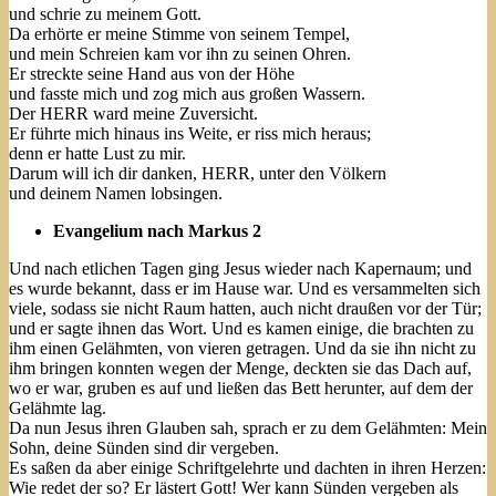
und schrie zu meinem Gott.
Da erhörte er meine Stimme von seinem Tempel,
und mein Schreien kam vor ihn zu seinen Ohren.
Er streckte seine Hand aus von der Höhe
und fasste mich und zog mich aus großen Wassern.
Der HERR ward meine Zuversicht.
Er führte mich hinaus ins Weite, er riss mich heraus;
denn er hatte Lust zu mir.
Darum will ich dir danken, HERR, unter den Völkern
und deinem Namen lobsingen.
Evangelium nach Markus 2
Und nach etlichen Tagen ging Jesus wieder nach Kapernaum; und
es wurde bekannt, dass er im Hause war. Und es versammelten sich
viele, sodass sie nicht Raum hatten, auch nicht draußen vor der Tür;
und er sagte ihnen das Wort. Und es kamen einige, die brachten zu
ihm einen Gelähmten, von vieren getragen. Und da sie ihn nicht zu
ihm bringen konnten wegen der Menge, deckten sie das Dach auf,
wo er war, gruben es auf und ließen das Bett herunter, auf dem der
Gelähmte lag.
Da nun Jesus ihren Glauben sah, sprach er zu dem Gelähmten: Mein
Sohn, deine Sünden sind dir vergeben.
Es saßen da aber einige Schriftgelehrte und dachten in ihren Herzen:
Wie redet der so? Er lästert Gott! Wer kann Sünden vergeben als