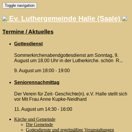
Skip
Toggle navigation
to
content
Ev. Luthergemeinde Halle (Saale)
Termine / Aktuelles
Gottesdienst
Sommerkirchenabendgottesdienst am Sonntag, 9.
August um 18.00 Uhr in der Lutherkirche. schön R...
9. August um 18:00
-
19:00
Seniorennachmittag
Der Verein für Zeit- Geschichte(n). e.V. Halle stellt sich
vor Mit Frau Anne Kupke-Neidhard
11. August um 14:30
-
16:00
Kirche und Gemeinde
Die Gemeinde
Gottesdienste und regelmäßige Veranstaltungen