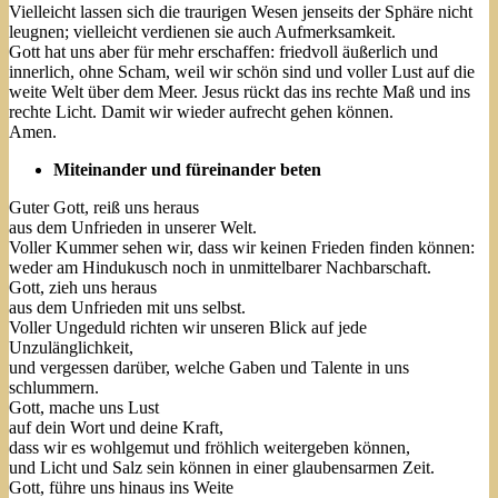
Vielleicht lassen sich die traurigen Wesen jenseits der Sphäre nicht
leugnen; vielleicht verdienen sie auch Aufmerksamkeit.
Gott hat uns aber für mehr erschaffen: friedvoll äußerlich und
innerlich, ohne Scham, weil wir schön sind und voller Lust auf die
weite Welt über dem Meer. Jesus rückt das ins rechte Maß und ins
rechte Licht. Damit wir wieder aufrecht gehen können.
Amen.
Miteinander und füreinander beten
Guter Gott, reiß uns heraus
aus dem Unfrieden in unserer Welt.
Voller Kummer sehen wir, dass wir keinen Frieden finden können:
weder am Hindukusch noch in unmittelbarer Nachbarschaft.
Gott, zieh uns heraus
aus dem Unfrieden mit uns selbst.
Voller Ungeduld richten wir unseren Blick auf jede
Unzulänglichkeit,
und vergessen darüber, welche Gaben und Talente in uns
schlummern.
Gott, mache uns Lust
auf dein Wort und deine Kraft,
dass wir es wohlgemut und fröhlich weitergeben können,
und Licht und Salz sein können in einer glaubensarmen Zeit.
Gott, führe uns hinaus ins Weite