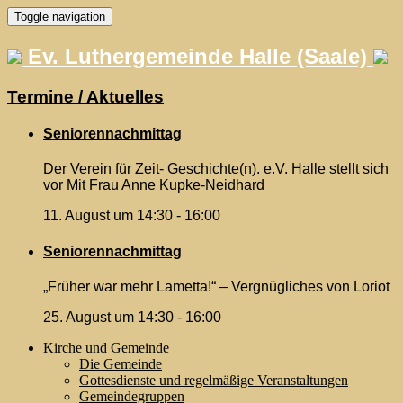
Skip
Toggle navigation
to
content
Ev. Luthergemeinde Halle (Saale)
Termine / Aktuelles
Seniorennachmittag
Der Verein für Zeit- Geschichte(n). e.V. Halle stellt sich
vor Mit Frau Anne Kupke-Neidhard
11. August um 14:30
-
16:00
Seniorennachmittag
„Früher war mehr Lametta!“ – Vergnügliches von Loriot
25. August um 14:30
-
16:00
Kirche und Gemeinde
Die Gemeinde
Gottesdienste und regelmäßige Veranstaltungen
Gemeindegruppen