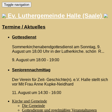
Skip
Toggle navigation
to
content
Ev. Luthergemeinde Halle (Saale)
Termine / Aktuelles
Gottesdienst
Sommerkirchenabendgottesdienst am Sonntag, 9.
August um 18.00 Uhr in der Lutherkirche. schön R...
9. August um 18:00
-
19:00
Seniorennachmittag
Der Verein für Zeit- Geschichte(n). e.V. Halle stellt sich
vor Mit Frau Anne Kupke-Neidhard
11. August um 14:30
-
16:00
Kirche und Gemeinde
Die Gemeinde
Gottesdienste und regelmäßige Veranstaltungen