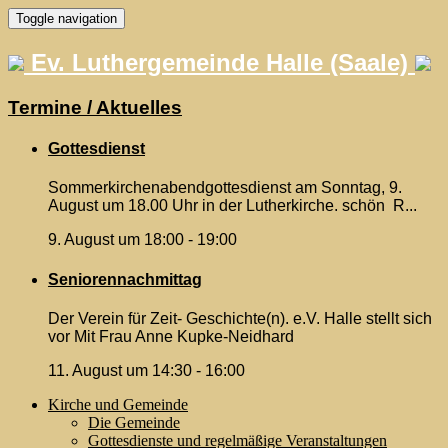
Skip
Toggle navigation
to
content
Ev. Luthergemeinde Halle (Saale)
Termine / Aktuelles
Gottesdienst
Sommerkirchenabendgottesdienst am Sonntag, 9.
August um 18.00 Uhr in der Lutherkirche. schön R...
9. August um 18:00
-
19:00
Seniorennachmittag
Der Verein für Zeit- Geschichte(n). e.V. Halle stellt sich
vor Mit Frau Anne Kupke-Neidhard
11. August um 14:30
-
16:00
Kirche und Gemeinde
Die Gemeinde
Gottesdienste und regelmäßige Veranstaltungen