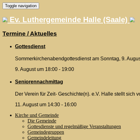
Skip
Toggle navigation
to
content
Ev. Luthergemeinde Halle (Saale)
Termine / Aktuelles
Gottesdienst
Sommerkirchenabendgottesdienst am Sonntag, 9. August 
9. August um 18:00
-
19:00
Seniorennachmittag
Der Verein für Zeit- Geschichte(n). e.V. Halle stellt sic
11. August um 14:30
-
16:00
Kirche und Gemeinde
Die Gemeinde
Gottesdienste und regelmäßige Veranstaltungen
Gemeindegruppen
Gemeindeleitung