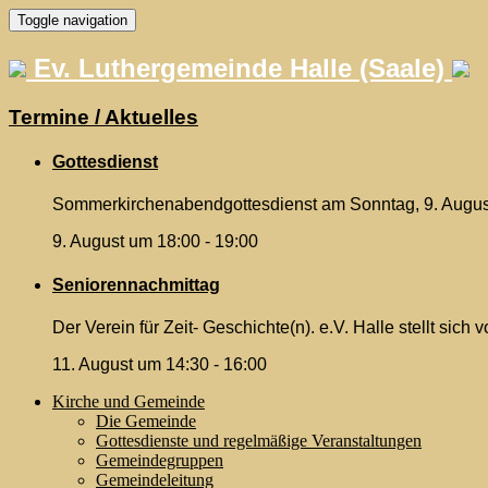
Skip
Toggle navigation
to
content
Ev. Luthergemeinde Halle (Saale)
Termine / Aktuelles
Gottesdienst
Sommerkirchenabendgottesdienst am Sonntag, 9. August 
9. August um 18:00
-
19:00
Seniorennachmittag
Der Verein für Zeit- Geschichte(n). e.V. Halle stellt sic
11. August um 14:30
-
16:00
Kirche und Gemeinde
Die Gemeinde
Gottesdienste und regelmäßige Veranstaltungen
Gemeindegruppen
Gemeindeleitung